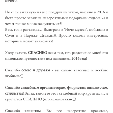
нечего.
Но если взглянуть на всё под другим углом, именно в 2016 я
была просто завалена невероятными подарками судьбы =) и
чем я только могла заслужить их?!
Весь год в разъездах... Выиграла в "Ночи музеев", побывала в
Сочи и в Париже. Дважды)). Просто кладезь интересных
историй и новых знакомств!
Хочу сказать
СПАСИБО
всем тем, кто разделил со мной это
маленькое путешествие под названием
2016 год!
Спасибо
семье и друзьям
- вы самые классные и вообще
любимые))
Спасибо
свадебным организаторам, флористам, визажистам,
стилистам!
Вы заставляете этот свадебный мир крутиться... и
крутиться СТИЛЬНО (что немаловажно))!
Спасибо
клиентам
! Вы все невероятно красивые,