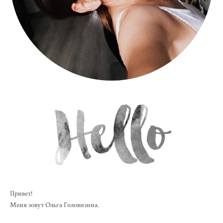
Привет!
Меня зовут Ольга Головизина.