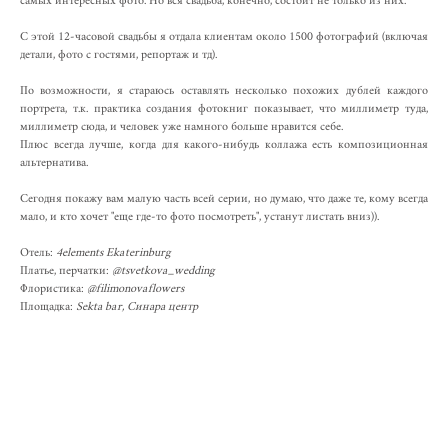
самых интересных фото. Но вся свадьба, конечно, состоит не только из них.
С этой 12-часовой свадьбы я отдала клиентам около 1500 фотографий (включая
детали, фото с гостями, репортаж и тд).
По возможности, я стараюсь оставлять несколько похожих дублей каждого
портрета, т.к. практика создания фотокниг показывает, что миллиметр туда,
миллиметр сюда, и человек уже намного больше нравится себе.
Плюс всегда лучше, когда для какого-нибудь коллажа есть композиционная
альтернатива.
Сегодня покажу вам малую часть всей серии, но думаю, что даже те, кому всегда
мало, и кто хочет "еще где-то фото посмотреть", устанут листать вниз)).
Отель:
4elements Ekaterinburg
Платье, перчатки:
@tsvetkova_wedding
Флористика:
@filimonovaflowers
Площадка:
Sekta bar, Синара центр